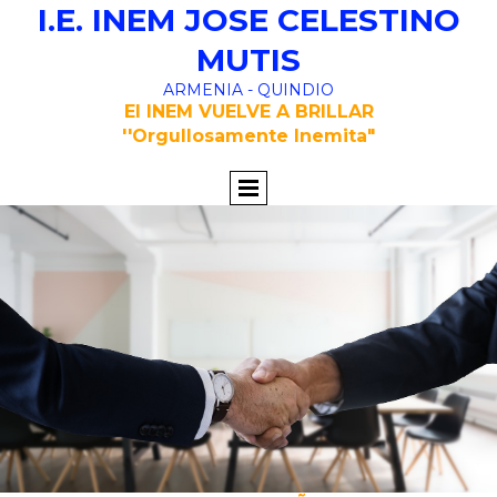
I.E. INEM JOSE CELESTINO
MUTIS
ARMENIA - QUINDIO
El INEM VUELVE A BRILLAR
''Orgullosamente Inemita"